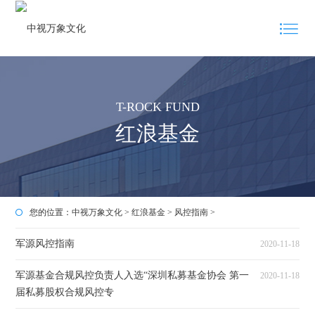
T-ROCK FUND
红浪基金
您的位置：
中视万象文化
>
红浪基金
>
风控指南
>
军源风控指南
2020-11-18
军源基金合规风控负责人入选“深圳私募基金协会 第一
2020-11-18
届私募股权合规风控专