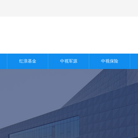
商业保理
信用认证
股权估值
红浪基金
中视军源
中视保险