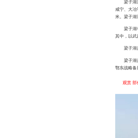
梁子湖
咸宁、大冶
米。梁子湖
梁子湖
其中，以武
梁子湖
梁子湖
鄂东战略备
观赏 部