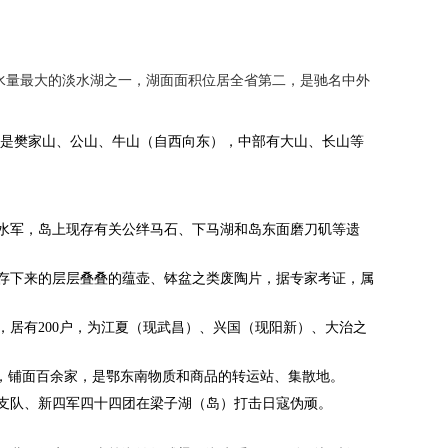
水量最大的淡水湖之一，湖面面积位居全省第二，是驰名中外
面是樊家山、公山、牛山（自西向东），中部有大山、长山等
军，岛上现存有关公绊马石、下马湖和岛东面磨刀矶等遗
存下来的层层叠叠的蕴壶、钵盆之类废陶片，据专家考证，属
居有200户，为江夏（现武昌）、兴国（现阳新）、大治之
户，铺面百余家，是鄂东南物质和商品的转运站、集散地。
队、新四军四十四团在梁子湖（岛）打击日寇伪顽。