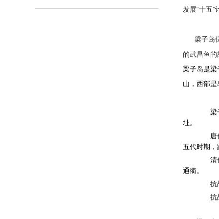
发展“十五”
梁子岛
的武昌鱼的
梁子岛是梁
山，西部是
梁子岛
址。
唐代前
五代时期，距
清代，
通衢。
抗战前
抗战期