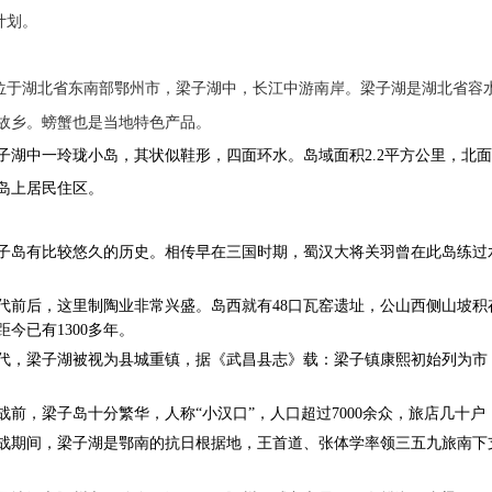
计划。
位于湖北省东南部鄂州市，梁子湖中，长江中游南岸。梁子湖是湖北省容
故乡。螃蟹也是当地特色产品。
子湖中一玲珑小岛，其状似鞋形，四面环水。岛域面积2.2平方公里，北
岛上居民住区。
有比较悠久的历史。相传早在三国时期，蜀汉大将关羽曾在此岛练过水
后，这里制陶业非常兴盛。岛西就有48口瓦窑遗址，公山西侧山坡积
今已有1300多年。
梁子湖被视为县城重镇，据《武昌县志》载：梁子镇康熙初始列为市，
，梁子岛十分繁华，人称“小汉口”，人口超过7000余众，旅店几十
间，梁子湖是鄂南的抗日根据地，王首道、张体学率领三五九旅南下支