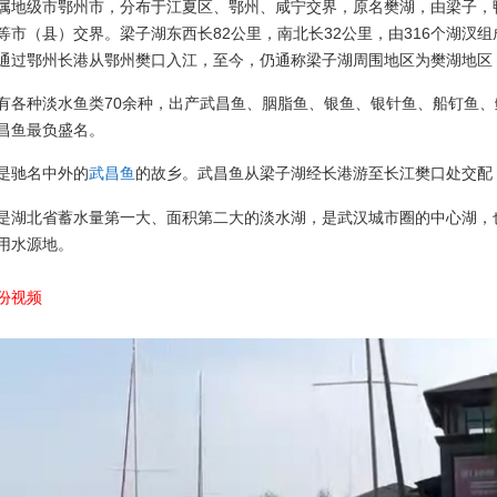
属地级市鄂州市，分布于江夏区、鄂州、咸宁交界，原名樊湖，由梁子，
等市（县）交界。梁子湖东西长82公里，南北长32公里，由316个湖汊组成
通过鄂州长港从鄂州樊口入江，至今，仍通称梁子湖周围地区为樊湖地区
有各种淡水鱼类70余种，出产武昌鱼、胭脂鱼、银鱼、银针鱼、船钉鱼
昌鱼最负盛名。
是驰名中外的
的故乡。武昌鱼从梁子湖经长港游至长江樊口处交配
武昌鱼
是湖北省蓄水量第一大、面积第二大的淡水湖，是武汉城市圈的中心湖，
用水源地。
份视频