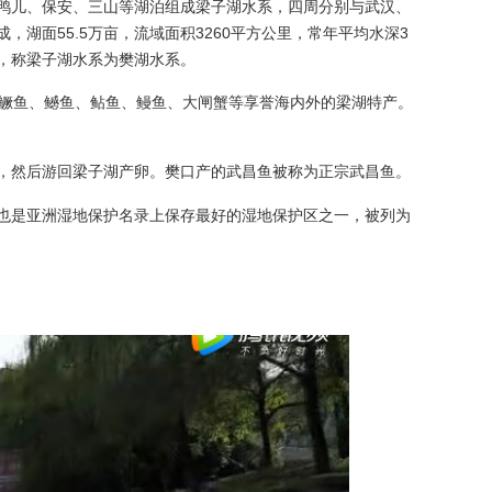
鸭儿、保安、三山等湖泊组成梁子湖水系，四周分别与武汉、
，湖面55.5万亩，流域面积3260平方公里，常年平均水深3
，称梁子湖水系为樊湖水系。
、鳜鱼、鳡鱼、鲇鱼、鳗鱼、大闸蟹等享誉海内外的梁湖特产。
，然后游回梁子湖产卵。樊口产的武昌鱼被称为正宗武昌鱼。
也是亚洲湿地保护名录上保存最好的湿地保护区之一，被列为